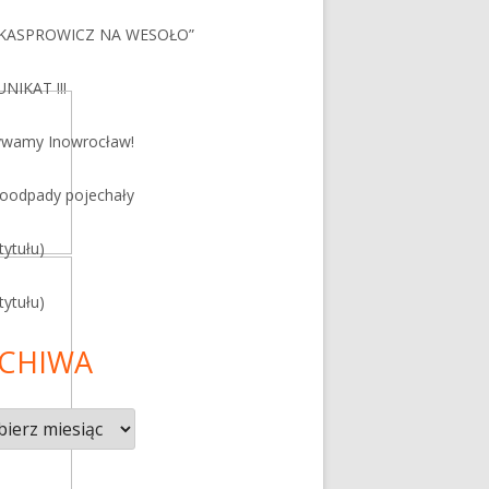
 KASPROWICZ NA WESOŁO”
NIKAT !!!
ywamy Inowrocław!
roodpady pojechały
tytułu)
tytułu)
CHIWA