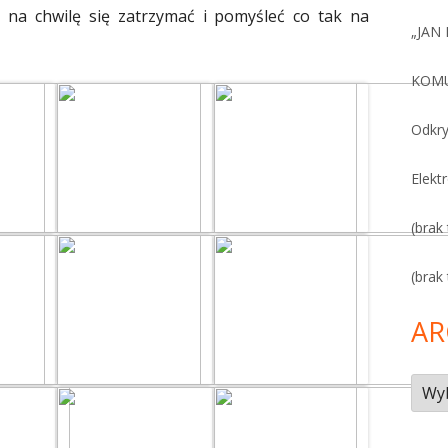
 na chwilę się zatrzymać i
_
pomyśleć co tak na
„JAN
KOMU
Odkr
Elekt
(brak 
(brak 
AR