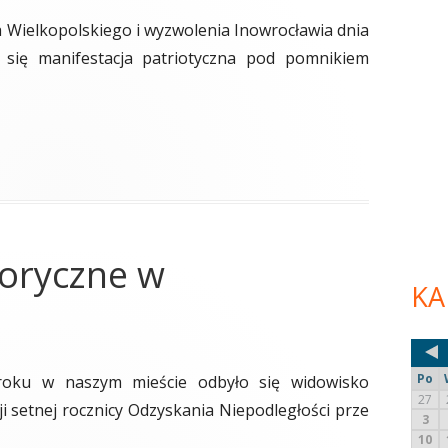
a Wielkopolskiego i wyzwolenia Inowrocławia dnia
a się manifestacja patriotyczna pod pomnikiem
toryczne w
KA
Po
roku w naszym mieście odbyło się widowisko
27
i setnej rocznicy Odzyskania Niepodległości prze
3
10