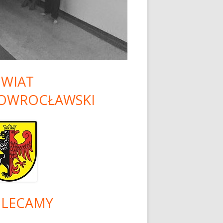
 PISEMNA I
NU
ATO 2026 DLA
KÓŁ
RYCZNYCH
WIAT
OWROCŁAWSKI
LECAMY