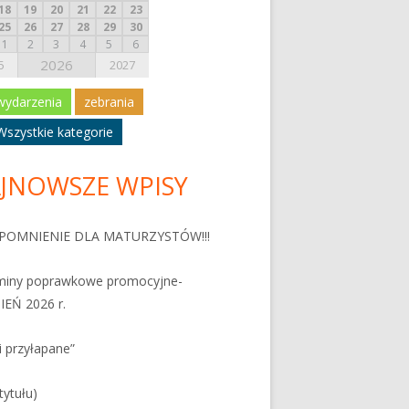
18
19
20
21
22
23
25
26
27
28
29
30
1
2
3
4
5
6
2026
5
2027
wydarzenia
zebrania
Wszystkie kategorie
JNOWSZE WPISY
POMNIENIE DLA MATURZYSTÓW!!!
miny poprawkowe promocyjne-
IEŃ 2026 r.
i przyłapane”
tytułu)