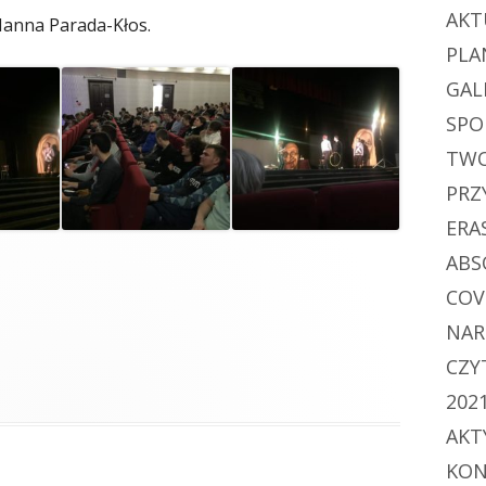
AKT
Hanna Parada-Kłos.
PLA
GAL
SPO
TWO
PRZ
ERA
ABS
COV
NAR
CZY
202
AKT
KON