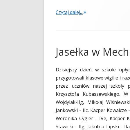
Czytaj dalej...
Jasełka w Mech
Dzisiejszy dzień w szkole upł
przygotowali klasowe wigilie i r
przez uczniów naszej szkoły 
Krzysztofa Kubaszewskiego. W
Wojdylak-IIg, Mikołaj Wiśniewsk
Jankowski - IIc, Kacper Kowalcze - 
Weronika Cygler - IVe, Kacper K
Stawicki - IIg, Jakub a Lipski - I