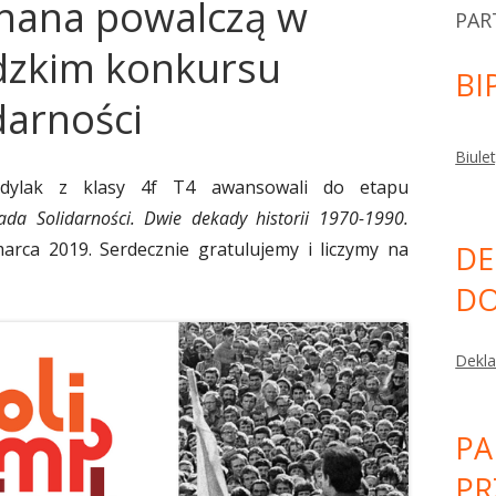
hana powalczą w
PAR
dzkim konkursu
BI
darności
Biule
ojdylak z klasy 4f T4 awansowali do etapu
ada Solidarności. Dwie dekady historii 1970-1990.
arca 2019. Serdecznie gratulujemy i liczymy na
DE
DO
Dekla
PA
PR