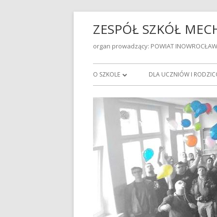
ZESPÓŁ SZKÓŁ ME
organ prowadzący: POWIAT INOWROCŁAW
O SZKOLE
DLA UCZNIÓW I RODZI
DYREKCJA
STATUT
RADA PEDAGOGICZNA
STANDARDY OCHRONY 
W ZSMIE
PRACOWNICY ADMINISTRACJI I
OBSŁUGI
WYCHOWAWSTWA KLAS 
SZKOLNYM 2025/2026
BIBLIOTEKA SZKOLNA
PRZEDMIOTOWE ZASADY
PLAN PRACY PEDAGOGA SZKOLNEGO
W ROKU SZKOLNYM 2023/2024
EGZAMINY