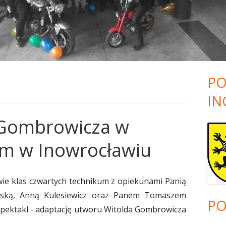
ZKOLNY
EGZAMINY ZAWODOWE
DEKLARACJE!
ZAPRASZAMY DO MECHANA!!!
HARMONOGRAM- CZĘŚĆ
OLNEGO
TWOJA DROGA DO SZKOŁY
PRAKTYCZNA EGZAMI
PONADGIMNAZJALNEJ I
ZAWODOWEGO SESJA L
PONADPODSTAWOWEJ – FILM
UCZNIÓW ZESPOŁU SZ
TY
NABOROWY
MECHANICZNO-ELEKT
PO
 SZKOLNY
IN
Gombrowicza w
im w Inowrocławiu
NIA
wie klas czwartych technikum z opiekunami Panią
wską, Anną Kulesiewicz oraz Panem Tomaszem
PO
 spektakl - adaptację utworu Witolda Gombrowicza