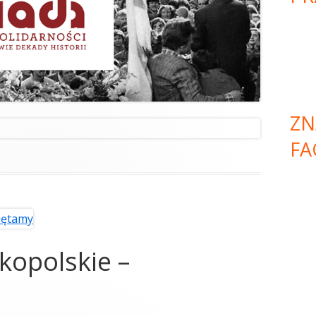
ZN
FA
kopolskie –