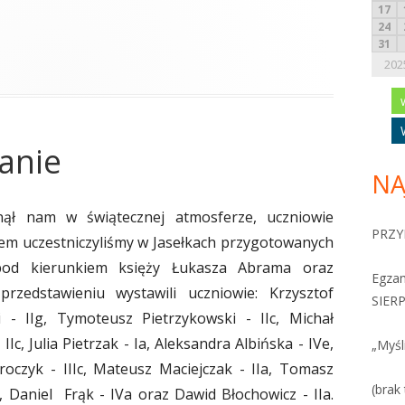
17
24
31
202
anie
NA
ynął nam w świątecznej atmosferze, uczniowie
PRZY
azem uczestniczyliśmy w Jasełkach przygotowanych
pod kierunkiem księży Łukasza Abrama oraz
Egza
_
przedstawieniu wystawili uczniowie: Krzysztof
SIERP
i - IIg, Tymoteusz Pietrzykowski - IIc, Michał
IIc, Julia Pietrzak - Ia, Aleksandra Albińska - IVe,
„Myśl
roczyk - IIIc, Mateusz Maciejczak - IIa, Tomasz
(brak 
Ia, Daniel Frąk - IVa oraz Dawid Błochowicz - IIa.