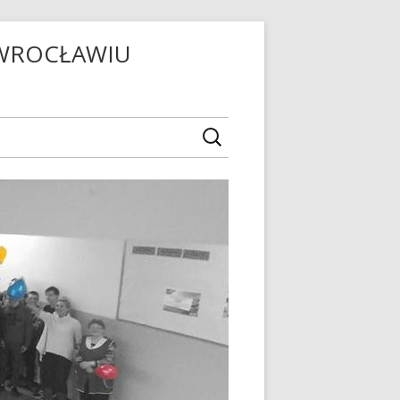
OWROCŁAWIU
ZNEGO
EJ
ZKOLNY
LA
ODOWE