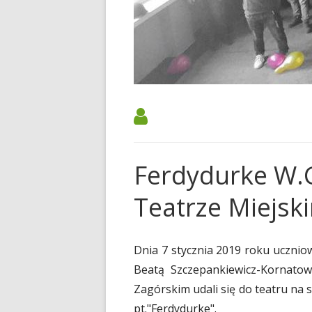
SAMORZĄD SZKOLNY
PODRĘCZNIKI NA ROK S
2026/2027
70 – LECIE „MECHANA”
KALENDARZ ROKU SZK
RODO
2025/2026
RADA RODZICÓW-WPŁA
UBEZPIECZENIE NA ROK
2025/2026
Ferdydurke W.
PRAWO JAZDY
Teatrze Miejsk
DOKUMENTY DO POBRA
Dnia 7 stycznia 2019 roku ucznio
Beatą Szczepankiewicz-Kornato
Zagórskim udali się do teatru na
pt."Ferdydurke".