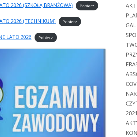
ATO 2026 (SZKOŁĄ BRANŻOWA)
AKT
Pobierz
PLA
ATO 2026 (TECHNIKUM)
Pobierz
GAL
SPO
E LATO 2026
Pobierz
TWO
PRZ
ERA
ABS
COV
NAR
CZY
202
AKT
KON