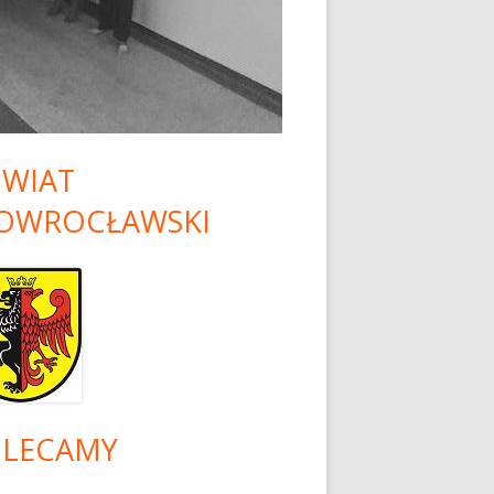
ŚĆ PISEMNA I
INU
LATO 2026
ŁU SZKÓŁ
TRYCZNYCH
WIAT
OWROCŁAWSKI
LECAMY