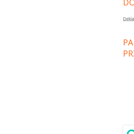
DO
Dekla
PA
PR