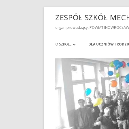
ZESPÓŁ SZKÓŁ ME
organ prowadzący: POWIAT INOWROCŁAW
O SZKOLE
DLA UCZNIÓW I RODZ
DYREKCJA
STATUT
RADA PEDAGOGICZNA
STANDARDY OCHRONY 
W ZSMIE
PRACOWNICY ADMINISTRACJI I
OBSŁUGI
WYCHOWAWSTWA KLAS 
SZKOLNYM 2025/2026
BIBLIOTEKA SZKOLNA
PRZEDMIOTOWE ZASADY
PLAN PRACY PEDAGOGA SZKOLNEGO
W ROKU SZKOLNYM 2023/2024
EGZAMINY