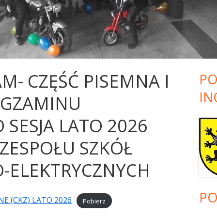
ZKOLNY
EGZAMINY ZAWODOWE
DEKLARACJE!
ZAPRASZAMY DO MECHANA!!!
HARMONOGRAM- CZĘ
OLNEGO
TWOJA DROGA DO SZKOŁY
PRAKTYCZNA EGZAM
PONADGIMNAZJALNEJ I
ZAWODOWEGO SESJA 
PONADPODSTAWOWEJ – FILM
DLA UCZNIÓW ZESPO
TY
NABOROWY
MECHANICZNO-ELEK
- CZĘŚĆ PISEMNA I
PO
 SZKOLNY
IN
EGZAMINU
SESJA LATO 2026
NIA
ZESPOŁU SZKÓŁ
-ELEKTRYCZNYCH
PO
 (CKZ) LATO 2026
Pobierz