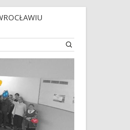
OWROCŁAWIU
ICZNEGO
ZEJ
 SZKOLNY
LA
WODOWE