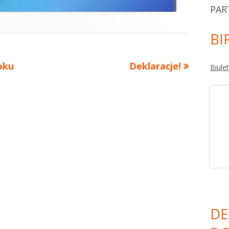
PAR
BI
oku
Deklaracje!
Biule
DE