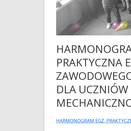
SAMORZĄD SZKOLNY
PODRĘCZNIKI NA ROK S
2026/2027
70 – LECIE „MECHANA”
KALENDARZ ROKU SZK
RODO
2025/2026
RADA RODZICÓW-WPŁA
HARMONOGRAM
UBEZPIECZENIE NA ROK
PRAKTYCZNA 
2025/2026
ZAWODOWEGO 
PRAWO JAZDY
DOKUMENTY DO POBRA
DLA UCZNIÓW 
MECHANICZNO
HARMONOGRAM EGZ, PRAKTYCZNE