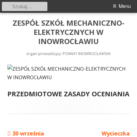
Szukaj:
Menu
Menu
główne
Przeskocz
ZESPÓŁ SZKÓŁ MECHANICZNO-
do
ELEKTRYCZNYCH W
treści
INOWROCŁAWIU
organ prowadzący: POWIAT INOWROCŁAWSKI
PRZEDMIOTOWE ZASADY OCENIANIA
Poprzedni
30 września
Następny
Wycieczka
Nawigacja