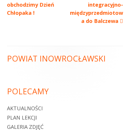
obchodzimy Dzień
artykół
integracyjno-
artykół:
wpisu
Chłopaka !
międzyprzedmiotow
a do Balczewa
POWIAT INOWROCŁAWSKI
Główny
panel
boczny
POLECAMY
AKTUALNOŚCI
PLAN LEKCJI
GALERIA ZDJĘĆ