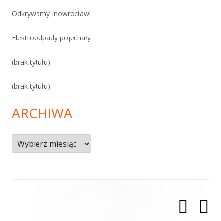
Odkrywamy Inowrocław!
Elektroodpady pojechały
(brak tytułu)
(brak tytułu)
ARCHIWA
Archiwa
Zawartość
Deklaracj
Dek
stopki
Menu
odnośników