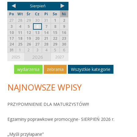
Sierpień
Po
Wt
Śr
Cz
Pi
So
Ni
27
28
29
30
31
1
2
3
4
5
6
7
8
9
10
11
12
13
14
15
16
17
18
19
20
21
22
23
24
25
26
27
28
29
30
31
1
2
3
4
5
6
2026
2025
2027
wydarzenia
zebrania
Wszystkie kategorie
NAJNOWSZE WPISY
PRZYPOMNIENIE DLA MATURZYSTÓW!!!
Egzaminy poprawkowe promocyjne- SIERPIEŃ 2026 r.
„Myśli przyłapane”