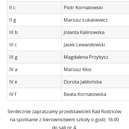
II c
Piotr Kornatowski
II g
Mariusz Łukasiewicz
III b
Jolanta Kalinowska
III c
Jacek Lewandowski
III g
Magdalena Przybysz
IV a
Mariusz Kłos
IV e
Dorota Jabłońska
IV f
Beata Kornatowska
Serdecznie zapraszamy przedstawicieli Rad Rodziców
na spotkanie z kierownictwem szkoły o godz. 16.00
do sali nr 4.