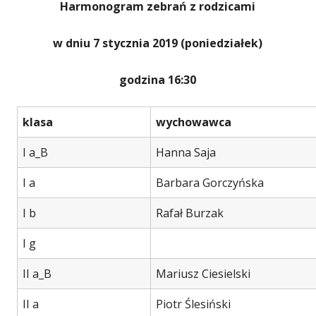
Harmonogram zebrań z rodzicami
w dniu 7 stycznia 2019 (poniedziałek)
godzina 16:30
klasa
wychowawca
I a_B
Hanna Saja
I a
Barbara Gorczyńska
I b
Rafał Burzak
I g
II a_B
Mariusz Ciesielski
II a
Piotr Ślesiński