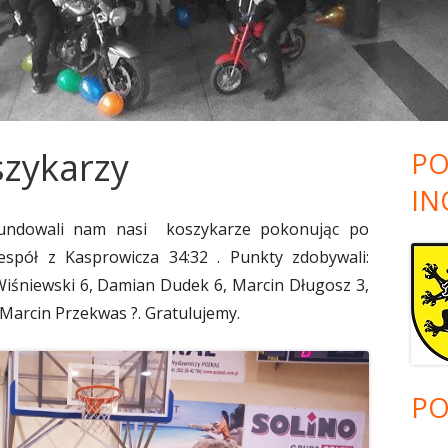
ZKOLNY
EGZAMINY ZAWODOWE
DEKLARACJE!
ZAPRASZAMY DO MECHANA!!!
HARMONOGRAM- CZĘŚĆ
OLNEGO
TWOJA DROGA DO SZKOŁY
PRAKTYCZNA EGZAMI
PONADGIMNAZJALNEJ I
ZAWODOWEGO SESJA L
PONADPODSTAWOWEJ – FILM
UCZNIÓW ZESPOŁU SZ
TY
NABOROWY
MECHANICZNO-ELEKT
szykarzy
PO
 SZKOLNY
IN
fundowali nam nasi koszykarze pokonując po
spół z Kasprowicza 34:32 . Punkty zdobywali:
Wiśniewski 6, Damian Dudek 6, Marcin Długosz 3,
NIA
 Marcin Przekwas ?. Gratulujemy.
PO