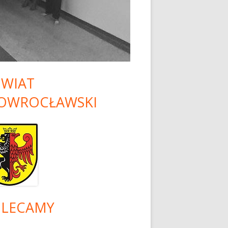
 PISEMNA I
NU
ATO 2026 DLA
KÓŁ
RYCZNYCH
WIAT
OWROCŁAWSKI
LECAMY