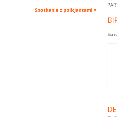
PAR
Spotkanie z policjantami
BI
Biule
DE