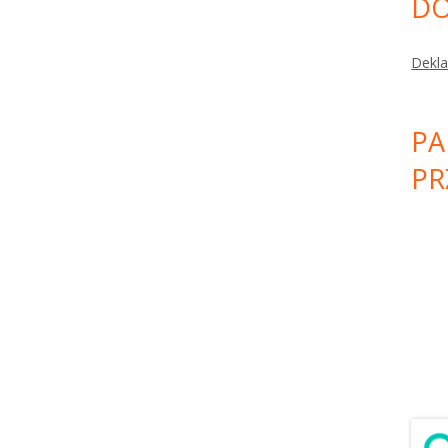
DO
Dekla
PA
PR