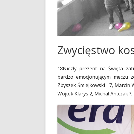
SAMORZĄD SZKOLNY
PODRĘCZNIKI NA ROK S
2026/2027
70 – LECIE „MECHANA”
KALENDARZ ROKU SZK
RODO
2025/2026
RADA RODZICÓW-WPŁA
Zwycięstwo ko
UBEZPIECZENIE NA ROK
2025/2026
18Niezły prezent na Święta za
PRAWO JAZDY
bardzo emocjonującym meczu ze
Zbyszek Śmiejkowski 17, Marcin 
DOKUMENTY DO POBRA
Wojtek Klarys 2, Michał Antczak ?,