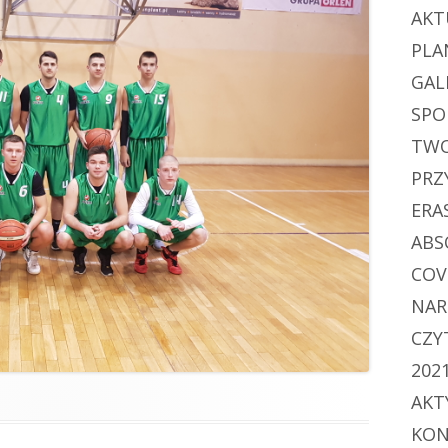
AKT
PLA
GAL
SPO
TWO
PRZ
ERA
ABS
COV
NAR
CZY
202
AKT
KON