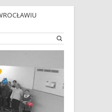
OWROCŁAWIU
ZNEGO
EJ
ZKOLNY
LA
ODOWE