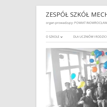
ZESPÓŁ SZKÓŁ ME
organ prowadzący: POWIAT INOWROCŁAW
O SZKOLE
DLA UCZNIÓW I RODZI
DYREKCJA
STATUT
RADA PEDAGOGICZNA
STANDARDY OCHRONY 
W ZSMIE
PRACOWNICY ADMINISTRACJI I
OBSŁUGI
WYCHOWAWSTWA KLAS 
SZKOLNYM 2025/2026
BIBLIOTEKA SZKOLNA
PRZEDMIOTOWE ZASADY
PLAN PRACY PEDAGOGA SZKOLNEGO
W ROKU SZKOLNYM 2023/2024
EGZAMINY