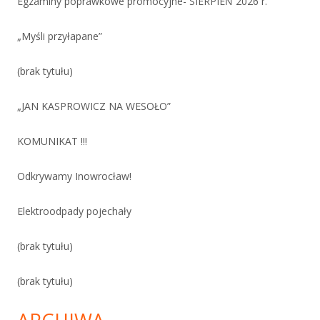
Egzaminy poprawkowe promocyjne- SIERPIEŃ 2026 r.
„Myśli przyłapane”
(brak tytułu)
„JAN KASPROWICZ NA WESOŁO”
KOMUNIKAT !!!
Odkrywamy Inowrocław!
Elektroodpady pojechały
(brak tytułu)
(brak tytułu)