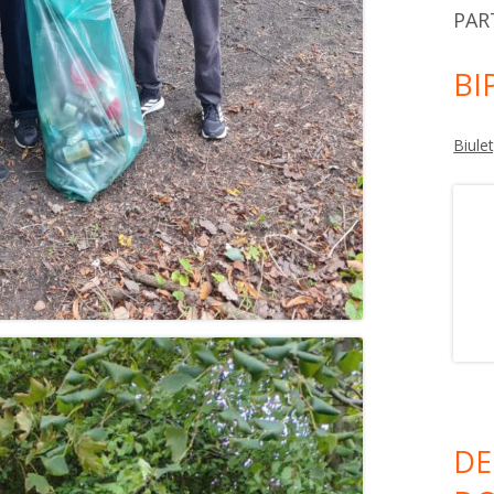
PAR
BI
Biule
DE