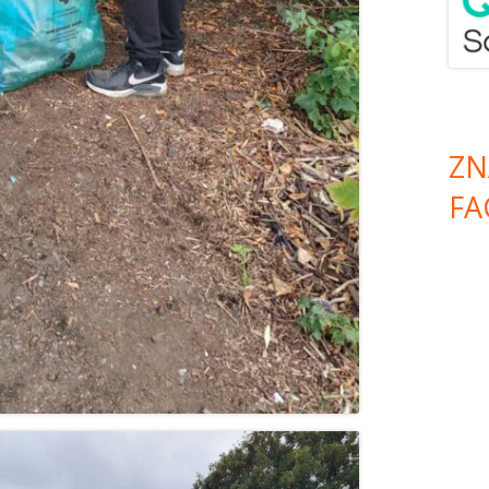
ZN
FA