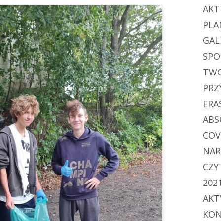
AKT
PLA
GAL
SPO
TWO
PRZ
ERA
ABS
COV
NAR
CZY
202
AKT
KON