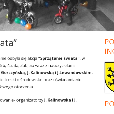
ZKOLNY
EGZAMINY ZAWODOWE
DEKLARACJE!
ZAPRASZAMY DO MECHANA!!!
HARMONOGRAM- CZĘŚĆ
OLNEGO
TWOJA DROGA DO SZKOŁY
PRAKTYCZNA EGZAMI
PONADGIMNAZJALNEJ I
ZAWODOWEGO SESJA L
PONADPODSTAWOWEJ – FILM
UCZNIÓW ZESPOŁU SZ
TY
NABOROWY
MECHANICZNO-ELEKT
ata”
PO
 SZKOLNY
IN
nie odbyła się akcja
"Sprzątanie świata"
, w
 5b, 4a, 3a, 3ab, 5a wraz z nauczycielami:
B. Gorczyńską, J. Kalinowską i J.Lewandowskim.
NIA
e troski o środowisko oraz uświadamianie
iższego otoczenia.
owanie- organizatorzy
J. Kalinowska i J.
PO