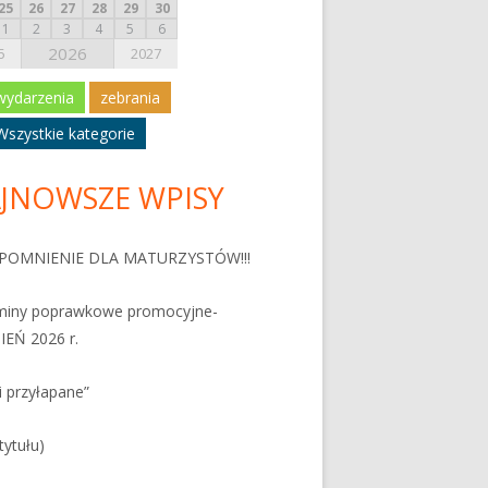
25
26
27
28
29
30
1
2
3
4
5
6
2026
5
2027
wydarzenia
zebrania
Wszystkie kategorie
JNOWSZE WPISY
POMNIENIE DLA MATURZYSTÓW!!!
miny poprawkowe promocyjne-
IEŃ 2026 r.
i przyłapane”
tytułu)