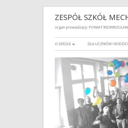
ZESPÓŁ SZKÓŁ ME
organ prowadzący: POWIAT INOWROCŁAW
O SZKOLE
DLA UCZNIÓW I RODZI
DYREKCJA
STATUT
RADA PEDAGOGICZNA
STANDARDY OCHRONY 
W ZSMIE
PRACOWNICY ADMINISTRACJI I
OBSŁUGI
WYCHOWAWSTWA KLAS 
SZKOLNYM 2025/2026
BIBLIOTEKA SZKOLNA
PRZEDMIOTOWE ZASADY
PLAN PRACY PEDAGOGA SZKOLNEGO
W ROKU SZKOLNYM 2023/2024
EGZAMINY