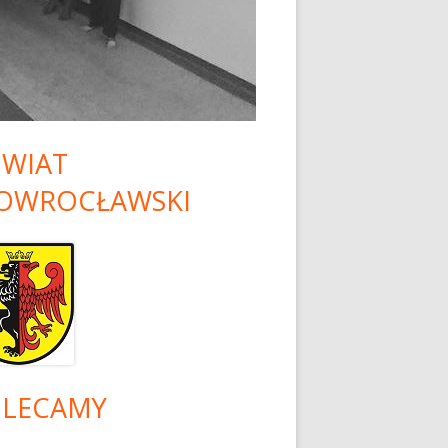
 PISEMNA I
NU
ATO 2026 DLA
KÓŁ
RYCZNYCH
WIAT
OWROCŁAWSKI
LECAMY