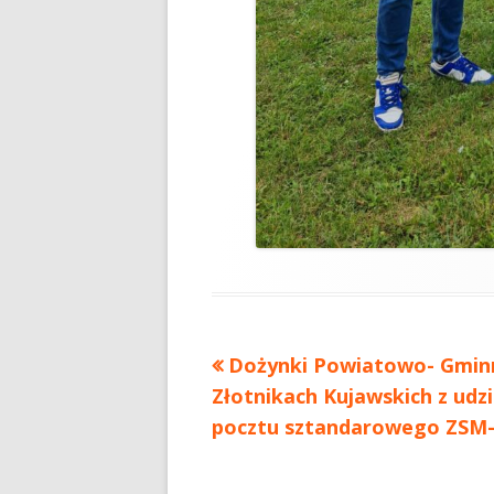
Dożynki Powiatowo- Gmin
Złotnikach Kujawskich z udz
pocztu sztandarowego ZSM