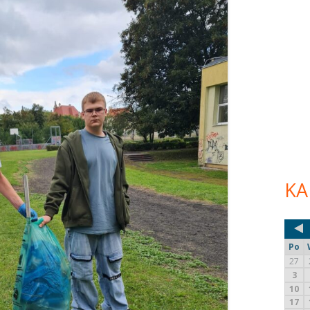
KA
Po
27
3
10
17