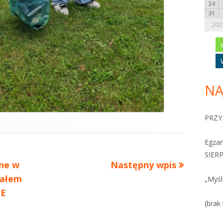
24
31
202
NA
PRZY
Egza
SIERP
ne w
Następny wpis
iałem
„Myśl
-E
(brak 