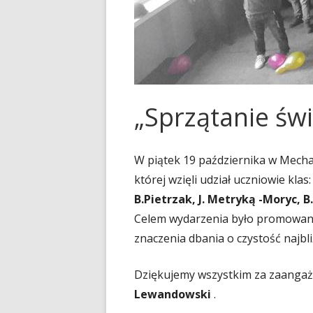
SAMORZĄD SZKOLNY
PODRĘCZNIKI NA ROK S
2026/2027
70 – LECIE „MECHANA”
KALENDARZ ROKU SZK
RODO
2025/2026
RADA RODZICÓW-WPŁA
„Sprzątanie świ
UBEZPIECZENIE NA ROK
2025/2026
W piątek 19 października w Mecha
PRAWO JAZDY
której wzięli udział uczniowie klas:
B.Pietrzak, J. Metryką -Moryc, 
DOKUMENTY DO POBRA
Celem wydarzenia było promowani
znaczenia dbania o czystość najbl
Dziękujemy wszystkim za zaangaż
Lewandowski
.